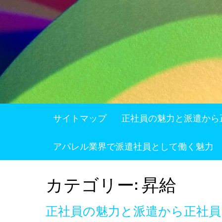
Skip
to
content
サイトマップ
正社員の魅力と派遣から
アパレル業界で派遣社員として働く魅力
カテゴリー:
昇給
正社員の魅力と派遣から正社員